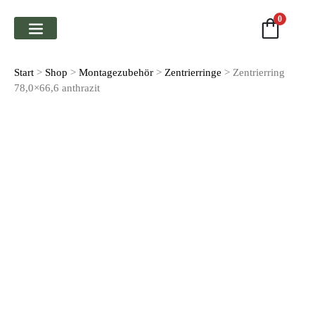
0
FAHRWERK & FEDERN
Start
>
Shop
>
Montage­zubehör
>
Zentrierringe
> Zentrierring
78,0×66,6 anthrazit