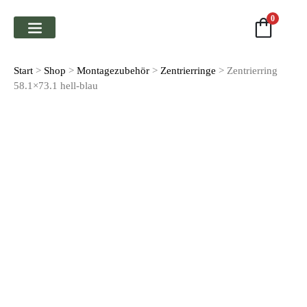
0
FAHRWERK & FEDERN
Start
>
Shop
>
Montage­zubehör
>
Zentrierringe
> Zentrierring
58.1×73.1 hell-blau