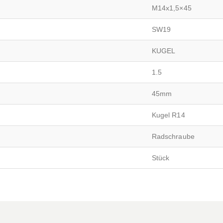
M14x1,5×45
SW19
KUGEL
1.5
45mm
Kugel R14
Radschraube
Stück