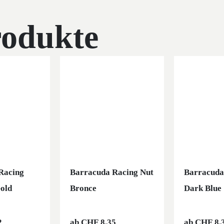
rodukte
Racing
Barracuda Racing Nut
Barracuda
old
Bronce
Dark Blue
2
ab
CHF
8.35
ab
CHF
8.