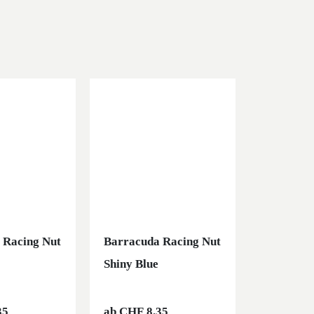
 Racing Nut
Barracuda Racing Nut
Barracud
Shiny Blue
Violett
35
ab
CHF
8.35
ab
CHF
8