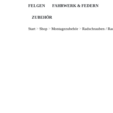
FELGEN
FAHRWERK & FEDERN
ZUBEHÖR
Start
>
Shop
>
Montage­zubehör
>
Radschrauben / Ra