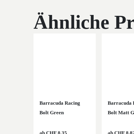
Ähnliche P
Barracuda Racing
Barracuda 
Bolt Green
Bolt Matt G
ab
CHF
8.35
ab
CHF
8.8