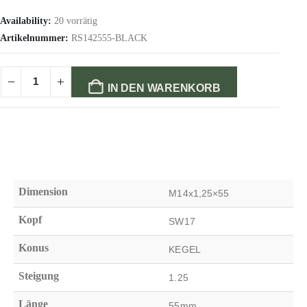
Availability:
20 vorrätig
Artikelnummer:
RS142555-BLACK
IN DEN WARENKORB
Dimension
M14x1,25×55
Kopf
SW17
Konus
KEGEL
Steigung
1.25
Länge
55mm