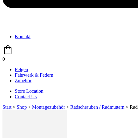
Kontakt
0
Felgen
Fahrwerk & Federn
Zubehör
Store Location
Contact Us
Start
>
Shop
>
Montage­zubehör
>
Radschrauben / Radmuttern
> Rad