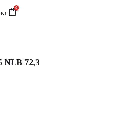
0
AKT
5 NLB 72,3