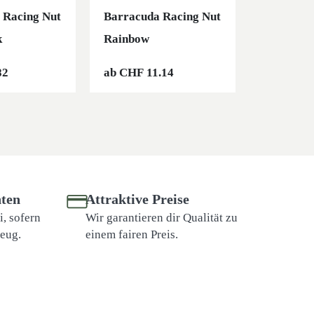
 Racing Nut
Barracuda Racing Nut
Barracud
k
Rainbow
Violett
82
ab
CHF
11.14
ab
CHF
8
ten
Attraktive Preise
, sofern
Wir garantieren dir Qualität zu
zeug.
einem fairen Preis.