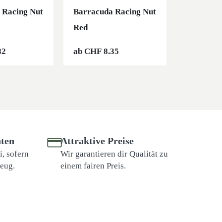
 Racing Nut
Barracuda Racing Nut
Barracud
Red
Silver
82
ab
CHF
8.35
ab
CHF
8
ten
Attraktive Preise
, sofern
Wir garantieren dir Qualität zu
zeug.
einem fairen Preis.