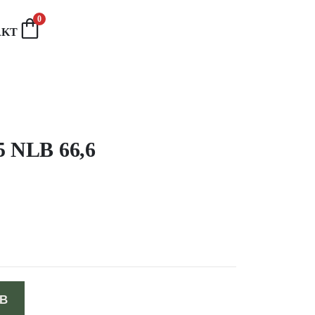
0
AKT
5 NLB 66,6
B