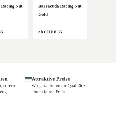
 Racing Nut
Barracuda Racing Nut
Barracud
Gold
Red
35
ab
CHF
8.35
ab
CHF
8
ten
Attraktive Preise
, sofern
Wir garantieren dir Qualität zu
zeug.
einem fairen Preis.