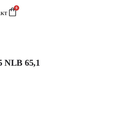
0
AKT
5 NLB 65,1