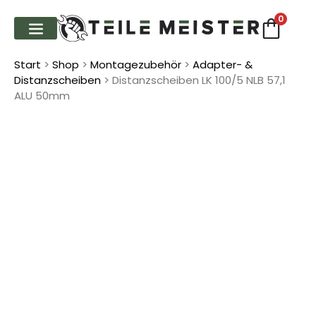
0
FAHRWERK & FEDERN
Start
>
Shop
>
Montage­zubehör
>
Adapter- &
Distanzscheiben
> Distanzscheiben LK 100/5 NLB 57,1
ALU 50mm